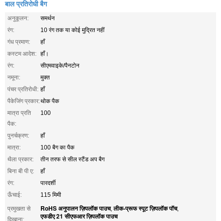
बाल प्रतिरोधी बैग
अनुकूलन:
समर्थन
रंग:
10 रंग तक या कोई मुद्रित नहीं
गंध प्रमाण:
हाँ
कस्टम आदेश:
हाँ।
रंग:
सीएमवाइके/पैनटोन
नमूना:
मुक्त
पंचर प्रतिरोधी:
हाँ
पैकेजिंग प्रकार:
थोक पैक
मात्रा प्रति
100
पैक:
पुनर्चक्रण:
हाँ
मात्रा:
100 बैग का पैक
थैला प्रकार:
तीन तरफ से सील स्टैंड अप बैग
बिना बी पी ए:
हाँ
रंग:
पारदर्शी
ऊँचाई:
115 मिमी
RoHS अनुपालन ज़िपलॉक पाउच
लीक-प्रूफ स्पूट ज़िपलॉक पॉच
प्रमुखता से
,
,
एफडीए 21 सीएफआर ज़िपलॉक पाउच
दिखाना: