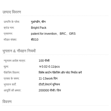
उत्पाद विवरण
उत्पत्ति के प्लेस:
गुआंग्डोंग, चीन
ब्रांड नाम:
Bright Pack
प्रमाणन:
patent for invention、BRC、GRS
मॉडल संख्या:
बी010
भुगतान & नौवहन नियमों
न्यूनतम आदेश मात्रा:
100 पीसी
मूल्य:
￥0.02-0.11/pcs
पैकेजिंग विवरण:
विशेष कार्टन पैकेजिंग और प्लेट निर्यात करें
प्रसव के समय:
11-13work दिन
भुगतान शर्तें:
टी/टी,वेस्टर्न यूनियन
आपूर्ति की क्षमता:
200000 पीसी / दिन
विवरण