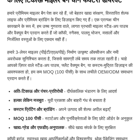
के लिए टिकाऊ माइलर बैग चीन फैक्टरी डायरेक्ट
हमारे प्रीमियम माइलर बैग पेश कर रहे हैं, जो बेहतर खाद्य संरक्षण, विस्तारित शेल्फ
लाइफ और प्रीमियम ब्रांडिंग के लिए डिज़ाइन किए गए हैं। एक प्रत्यक्ष चीन
कारखाने के रूप में, हम उच्च गुणवत्ता वाले, लागत प्रभावी माइलर स्टैंड-अप पाउच
और वैक्यूम बैग प्रदान करते हैं जो कॉफी, स्नैक्स, पालतू भोजन, मसालों और
निर्जलित वस्तुओं के लिए एकदम सही हैं।
हमारे 3-लेयर माइलर (पीईटी/एएल/पीई) निर्माण उत्कृष्ट ऑक्सीजन और नमी
अवरोधक सुनिश्चित करता है, जिससे सामग्री लंबे समय तक ताज़ा रहती है। चाहे
आपको ज़िपर वाले स्टैंड-अप पाउच, फ्लैट वैक्यूम बैग, या कस्टम-मुद्रित डिज़ाइन की
आवश्यकता हो, हम कम MOQ (100 पीसी) के साथ लचीले OEM/ODM समाधान
प्रदान करते हैं।
अति-टिकाऊ और पंचर-प्रतिरोधी
- दीर्घकालिक भंडारण के लिए आदर्श
हल्का लेकिन मजबूत
- यूवी प्रकाश और बाहरी गंध से बचाता है
कस्टम प्रिंटिंग और ब्रांडिंग
- अपने उत्पाद की शेल्फ अपील बढ़ाएँ
MOQ 100 पीसी
- स्टार्टअप और पुनर्विक्रेताओं के लिए छोटे ऑर्डर के अनुकूल
खाद्य-ग्रेड और एफडीए-अनुपालक
- सीधे खाद्य संपर्क के लिए सुरक्षित
कॉफी ब्रांड, स्वास्थ्य खाद्य आपूर्तिकर्ताओं और विश्वसनीय, थोक पैकेजिंग समाधान