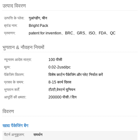
उत्पाद विवरण
उत्पत्ति के प्लेस:
गुआंग्डोंग, चीन
ब्रांड नाम:
Bright Pack
प्रमाणन:
patent for invention、BRC、GRS、ISO、FDA、QC
भुगतान & नौवहन नियमों
न्यूनतम आदेश मात्रा:
100 पीसी
मूल्य:
0.02-2usd/pc
पैकेजिंग विवरण:
विशेष कार्टन पैकेजिंग और प्लेट निर्यात करें
प्रसव के समय:
8-15 कार्य दिवस
भुगतान शर्तें:
टी/टी,वेस्टर्न यूनियन
आपूर्ति की क्षमता:
200000 पीसी / दिन
विवरण
खाद्य पैकेजिंग बैग
पैटर्न अनुकूलन:
समर्थन