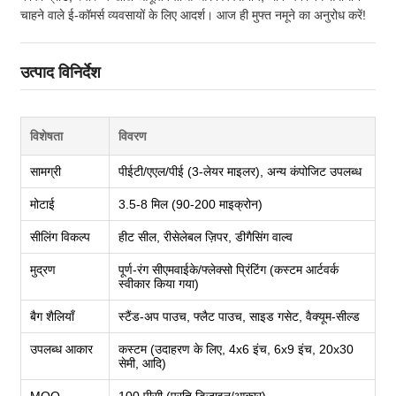
चाहने वाले ई-कॉमर्स व्यवसायों के लिए आदर्श। आज ही मुफ्त नमूने का अनुरोध करें!
उत्पाद विनिर्देश
विशेषता
विवरण
सामग्री
पीईटी/एएल/पीई (3-लेयर माइलर), अन्य कंपोजिट उपलब्ध
मोटाई
3.5-8 मिल (90-200 माइक्रोन)
सीलिंग विकल्प
हीट सील, रीसेलेबल ज़िपर, डीगैसिंग वाल्व
मुद्रण
पूर्ण-रंग सीएमवाईके/फ्लेक्सो प्रिंटिंग (कस्टम आर्टवर्क
स्वीकार किया गया)
बैग शैलियाँ
स्टैंड-अप पाउच, फ्लैट पाउच, साइड गसेट, वैक्यूम-सील्ड
उपलब्ध आकार
कस्टम (उदाहरण के लिए, 4x6 इंच, 6x9 इंच, 20x30
सेमी, आदि)
MOQ
100 पीसी (प्रति डिज़ाइन/आकार)