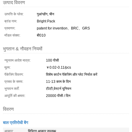
उत्पाद विवरण
उत्पत्ति के प्लेस:
गुआंग्डोंग, चीन
ब्रांड नाम:
Bright Pack
प्रमाणन:
patent for invention、BRC、GRS
मॉडल संख्या:
बी010
भुगतान & नौवहन नियमों
न्यूनतम आदेश मात्रा:
100 पीसी
मूल्य:
￥0.02-0.11/pcs
पैकेजिंग विवरण:
विशेष कार्टन पैकेजिंग और प्लेट निर्यात करें
प्रसव के समय:
11-13 काम के दिन
भुगतान शर्तें:
टी/टी,वेस्टर्न यूनियन
आपूर्ति की क्षमता:
20000 पीसी / दिन
विवरण
बाल प्रतिरोधी बैग
आकार:
विभिन्न आकार उपलब्ध