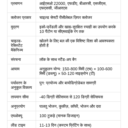
प्रमाणन
आईएसओ 22000, एफडीए, बीआरसी, एसजीएस,
एफएससी, जीआरएस
क्लोजर प्रकार
चाइल्ड सेफ्टी रीसीलेबल ज़िपर क्लोजर
मुद्रण
इको-फ्रेंडली और खाद्य-सुरक्षित स्याही का उपयोग करके
10 पैंटोन या सीएमवाईके रंग तक
चाइल्ड-
खोलने के लिए बल की एक विशिष्ट दिशा की आवश्यकता
रेसिस्टेंट
होती है
मैकेनिज्म
संरचना
लॉक के साथ स्टैंड-अप बैग
आयाम
अनुकूलन योग्य: 150-800 मिमी (एच) × 100-600
मिमी (डब्ल्यू) × 50-120 माइक्रोन (टी)
पर्यावरण के
पुन: प्रयोज्य और बायोडिग्रेडेबल सामग्री
अनुकूल विकल्प
तापमान सीमा
-40 डिग्री सेल्सियस से 120 डिग्री सेल्सियस
अनुप्रयोग
पालतू भोजन, कुकीज़, कॉफी, भोजन और दवा
एमओक्यू
100 टुकड़े (मानक डिजाइन)
लीड टाइम
11-13 दिन (कस्टम प्रिंटिंग के साथ)