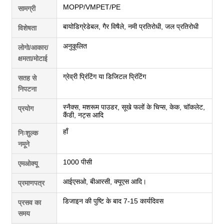
MOPP/VMPET/PE
सामग्री
बायोडिग्रेडेबल, गैर विषैले, नमी प्रतिरोधी, जल प्रतिरोधी
विशेषता
अनुकूलित
लोगो/आकार/
क्षमता/मोटाई
ग्रेव्री प्रिंटिंग या डिजिटल प्रिंटिंग
सतह से
निपटना
स्नैक्स, मशरूम पाउडर, सूखे फलों के चिप्स, केक, चॉकलेट,
प्रयोग
कैंडी, नट्स आदि
हाँ
निःशुल्क
नमूने
1000 पीसी
एमओक्यू
आईएसओ, बीआरसी, क्यूएस आदि।
प्रमाणपत्र
डिजाइन की पुष्टि के बाद 7-15 कार्यदिवस
प्रसव का
समय