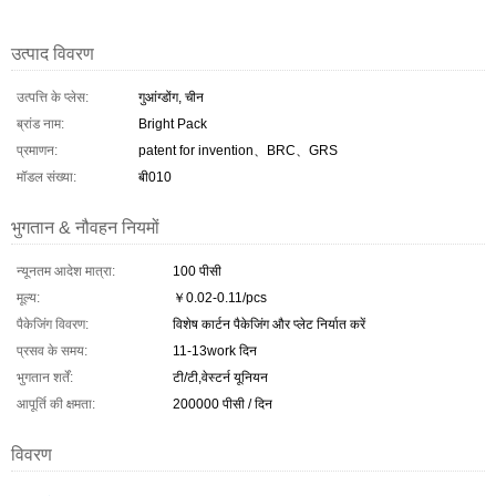
उत्पाद विवरण
उत्पत्ति के प्लेस:
गुआंग्डोंग, चीन
ब्रांड नाम:
Bright Pack
प्रमाणन:
patent for invention、BRC、GRS
मॉडल संख्या:
बी010
भुगतान & नौवहन नियमों
न्यूनतम आदेश मात्रा:
100 पीसी
मूल्य:
￥0.02-0.11/pcs
पैकेजिंग विवरण:
विशेष कार्टन पैकेजिंग और प्लेट निर्यात करें
प्रसव के समय:
11-13work दिन
भुगतान शर्तें:
टी/टी,वेस्टर्न यूनियन
आपूर्ति की क्षमता:
200000 पीसी / दिन
विवरण