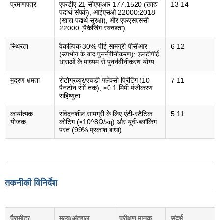
प्रमाणपत्र
एफडीए 21 सीएफआर 177.1520 (खाद्य
13 14
पदार्थ संपर्क), आईएसओ 22000:2018
(खाद्य पदार्थ सुरक्षा), और एफएसएससी
22000 (पैकेजिंग स्वच्छता)
स्थिरता
वैकल्पिक 30% पीई सामग्री पीसीआर
6 12
(उपभोग के बाद पुनर्नवीनीकरण); एलडीपीई
धाराओं के माध्यम से पुनर्नवीनीकरण योग्य
मुद्रण क्षमता
रोटोग्रव्यूर/एचडी फ्लेक्सो प्रिंटिंग (10
7 11
पैनटोन रंगों तक); ≤0.1 मिमी पंजीकरण
सहिष्णुता
कार्यात्मक
संवेदनशील सामग्री के लिए एंटी-स्टैटिक
5 11
योजक
कोटिंग (≤10^8Ω/sq) और यूवी-ब्लॉकिंग
परत (99% प्रकाश बाधा)
तकनीकी विनिर्देश
पैरामीटर
मूल्य/अंतराल
परीक्षण मानक
संदर्भ