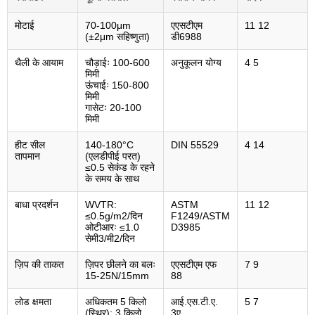
मोटाई
70-100μm
एएसटीएम
11 12
(±2μm सहिष्णुता)
डी6988
थैली के आयाम
चौड़ाईः 100-600
अनुकूलन योग्य
4 5
मिमी
ऊंचाईः 150-800
मिमी
गासेटः 20-100
मिमी
हीट सील
140-180°C
DIN 55529
4 14
तापमान
(एलडीपीई परत)
≤0.5 सेकंड के रहने
के समय के साथ
बाधा प्रदर्शन
WVTR:
ASTM
11 12
≤0.5g/m2/दिन
F1249/ASTM
ओटीआरः ≤1.0
D3985
सेमी3/मी2/दिन
ज़िप की ताकत
ज़िपर छीलने का बलः
एएसटीएम एफ
7 9
15-25N/15mm
88
लोड क्षमता
अधिकतम 5 किलो
आई.एस.टी.ए.
5 7
(स्थिर); 3 किलो
3ए