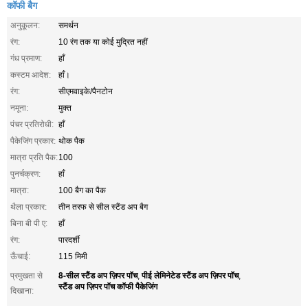
कॉफी बैग
अनुकूलन:
समर्थन
रंग:
10 रंग तक या कोई मुद्रित नहीं
गंध प्रमाण:
हाँ
कस्टम आदेश:
हाँ।
रंग:
सीएमवाइके/पैनटोन
नमूना:
मुक्त
पंचर प्रतिरोधी:
हाँ
पैकेजिंग प्रकार:
थोक पैक
मात्रा प्रति पैक:
100
पुनर्चक्रण:
हाँ
मात्रा:
100 बैग का पैक
थैला प्रकार:
तीन तरफ से सील स्टैंड अप बैग
बिना बी पी ए:
हाँ
रंग:
पारदर्शी
ऊँचाई:
115 मिमी
8-सील स्टैंड अप ज़िपर पॉच
पीई लेमिनेटेड स्टैंड अप ज़िपर पॉच
प्रमुखता से
,
,
स्टैंड अप ज़िपर पॉच कॉफी पैकेजिंग
दिखाना: