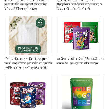
सर्टिफाइड सस्टेनेबल ग्लासिन पाउच लक्ज़री
प्रमाणित इको-फ्रेंडली बायोडिग्रेडेबल
अपैरल पैकेजिंग इको फ्रेंडली रिसाइकलेबल
रीसाइक्लेबल कपड़े पैकेजिंग परिधान पाउच के
डिजिटल प्रिंटिंग फर यूके ओईएम
लिए लक्जरी ग्लासिन बैग थोक चीन
परिधान के लिए स्पष्ट ग्लासिन बैग 40gsm
कॉफी/चाय/नाश्ते के लिए प्रीमियम मल्टी-लेयर
पारदर्शी कपड़े पैकेजिंग इको गारमेंट बैग प्रमाणित
मायलर बैग - पुनः प्रयोज्य सील डिजाइन
पुनर्नवीनीकरण योग्य बायोडिग्रेडेबल के लिए