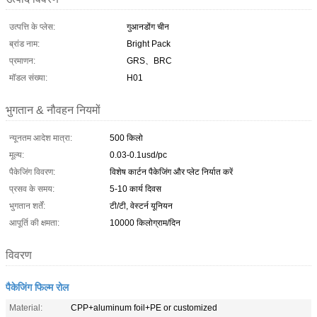
उत्पत्ति के प्लेस:
गुआनडोंग चीन
ब्रांड नाम:
Bright Pack
प्रमाणन:
GRS、BRC
मॉडल संख्या:
H01
भुगतान & नौवहन नियमों
न्यूनतम आदेश मात्रा:
500 किलो
मूल्य:
0.03-0.1usd/pc
पैकेजिंग विवरण:
विशेष कार्टन पैकेजिंग और प्लेट निर्यात करें
प्रसव के समय:
5-10 कार्य दिवस
भुगतान शर्तें:
टी/टी, वेस्टर्न यूनियन
आपूर्ति की क्षमता:
10000 किलोग्राम/दिन
विवरण
पैकेजिंग फिल्म रोल
Material:
CPP+aluminum foil+PE or customized