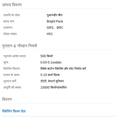
उत्पाद विवरण
उत्पत्ति के प्लेस:
गुआनडोंग चीन
ब्रांड नाम:
Bright Pack
प्रमाणन:
GRS、BRC
मॉडल संख्या:
H01
भुगतान & नौवहन नियमों
न्यूनतम आदेश मात्रा:
500 किलो
मूल्य:
0.03-0.1usd/pc
पैकेजिंग विवरण:
विशेष कार्टन पैकेजिंग और प्लेट निर्यात करें
प्रसव के समय:
5-10 कार्य दिवस
भुगतान शर्तें:
टी/टी, वेस्टर्न यूनियन
आपूर्ति की क्षमता:
10000 किलोग्राम/दिन
विवरण
पैकेजिंग फिल्म रोल