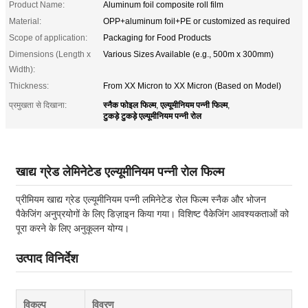
Product Name:
Aluminum foil composite roll film
Material:
OPP+aluminum foil+PE or customized as required
Scope of application:
Packaging for Food Products
Dimensions (Length x
Various Sizes Available (e.g., 500m x 300mm)
Width):
Thickness:
From XX Micron to XX Micron (Based on Model)
स्नैक फोइल फिल्म
एल्यूमीनियम पन्नी फिल्म
प्रमुखता से दिखाना:
,
,
टुकड़े टुकड़े एल्यूमीनियम पन्नी रोल
खाद्य ग्रेड लेमिनेटेड एल्यूमीनियम पन्नी रोल फिल्म
प्रीमियम खाद्य ग्रेड एल्यूमीनियम पन्नी लमिनेटेड रोल फिल्म स्नैक और भोजन
पैकेजिंग अनुप्रयोगों के लिए डिज़ाइन किया गया। विशिष्ट पैकेजिंग आवश्यकताओं को
पूरा करने के लिए अनुकूलन योग्य।
उत्पाद विनिर्देश
विकल्प
विवरण