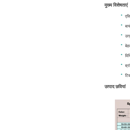
मुख्य विशेषताएं
एसि
बाय
उत्
बेह
विभ
ब्र
टिक
उत्पाद छवियां