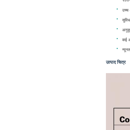
१००%
उच्च 
सुवि
अनुकू
कई अं
न्यू
उत्पाद चित्र