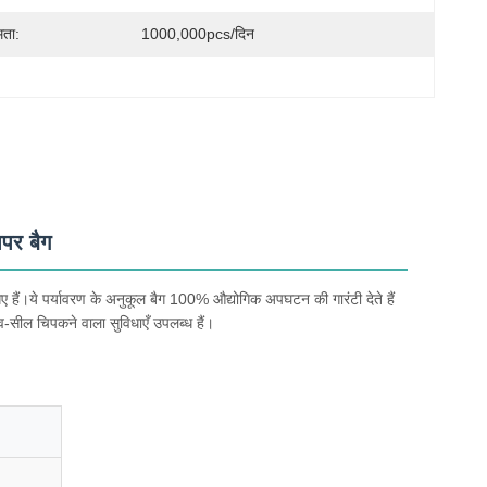
मता:
1000,000pcs/दिन
ेपर बैग
गए हैं।ये पर्यावरण के अनुकूल बैग 100% औद्योगिक अपघटन की गारंटी देते हैं
्व-सील चिपकने वाला सुविधाएँ उपलब्ध हैं।